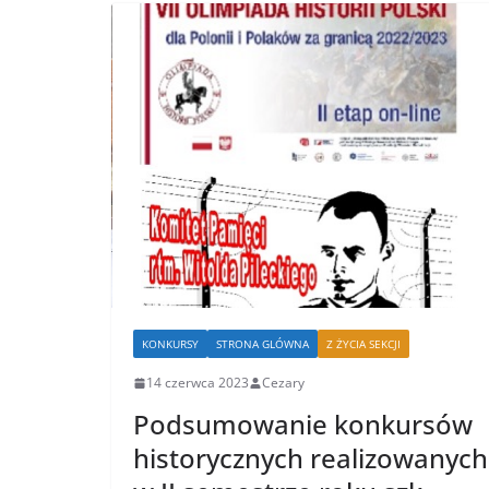
KONKURSY
STRONA GLÓWNA
Z ŻYCIA SEKCJI
14 czerwca 2023
Cezary
Podsumowanie konkursów
historycznych realizowanych