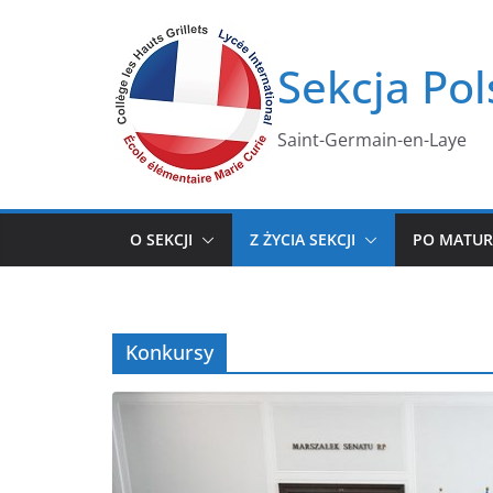
Przejdź
do
Sekcja Pol
treści
Saint-Germain-en-Laye
O SEKCJI
Z ŻYCIA SEKCJI
PO MATUR
Konkursy