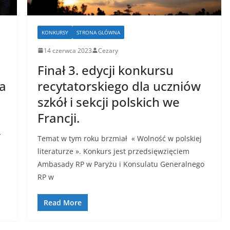
KONKURSY
STRONA GLÓWNA
14 czerwca 2023
Cezary
Finał 3. edycji konkursu
za
recytatorskiego dla uczniów
szkół i sekcji polskich we
Francji.
y
Temat w tym roku brzmiał « Wolność w polskiej
literaturze ». Konkurs jest przedsięwzięciem
Ambasady RP w Paryżu i Konsulatu Generalnego
RP w
Read More