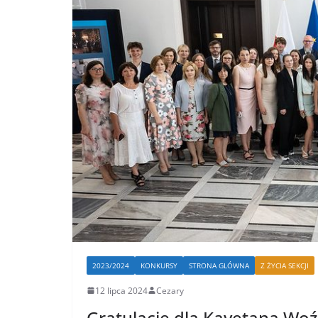
2023/2024
KONKURSY
STRONA GLÓWNA
Z ŻYCIA SEKCJI
12 lipca 2024
Cezary
Gratulacje dla Kayetana Woź