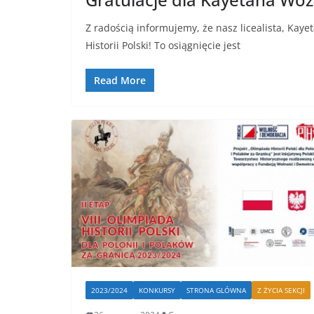
Z radością informujemy, że nasz licealista, Kaye
Historii Polski! To osiągnięcie jest
Read More
2023/2024
KONKURSY
STRONA GLÓWNA
Z ŻYCIA SEKCJI