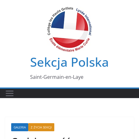
Przejdź
do
treści
Sekcja Polska
Saint-Germain-en-Laye
GALERIA
Z ŻYCIA SEKCJI