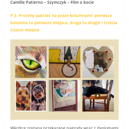
Camille Patierno – Szymczyk – Film o kocie
P.S. Prosimy patrzeć na prace kolumnami: pierwsza
kolumna to pierwsze miejsca, druga to drugie i trzecia
trzecie miejsce
Wkrótce zostaną przekazane nagrody wraz z dyplomami