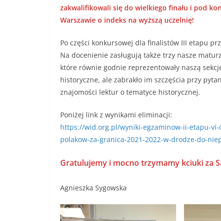
zakwalifikowali się do wielkiego finału i pod k
Warszawie o indeks na wyższą uczelnię!
Po części konkursowej dla finalistów III etapu pr
Na docenienie zasługują także trzy nasze maturzys
które równie godnie reprezentowały naszą sekcję
historyczne, ale zabrakło im szczęścia przy pyt
znajomości lektur o tematyce historycznej.
Poniżej link z wynikami eliminacji:
https://wid.org.pl/wyniki-egzaminow-ii-etapu-vi-o
polakow-za-granica-2021-2022-w-drodze-do-niep
Gratulujemy i mocno trzymamy kciuki za Sa
Agnieszka Sygowska