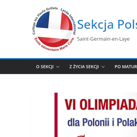
Przejdź
do
Sekcja Pol
treści
Saint-Germain-en-Laye
O SEKCJI
Z ŻYCIA SEKCJI
PO MATUR