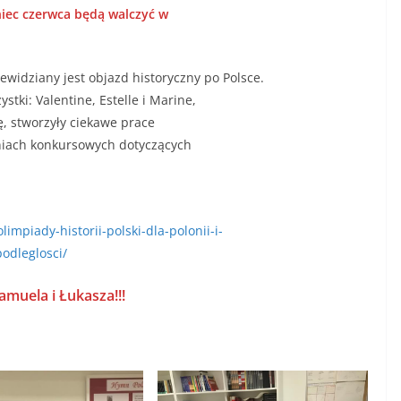
oniec czerwca będą walczyć w
zewidziany jest objazd historyczny po Polsce.
tki: Valentine, Estelle i Marine,
, stworzyły ciekawe prace
aniach konkursowych dotyczących
limpiady-historii-polski-dla-polonii-i-
odleglosci/
muela i Łukasza!!!