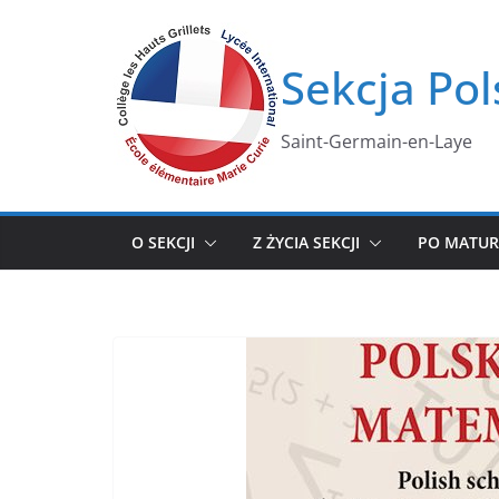
Przejdź
do
Sekcja Pol
treści
Saint-Germain-en-Laye
O SEKCJI
Z ŻYCIA SEKCJI
PO MATUR