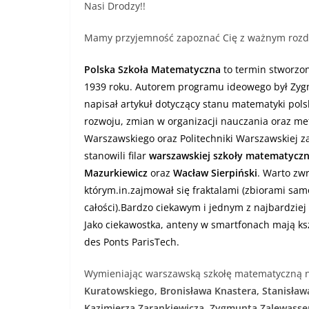
Nasi Drodzy!!
Mamy przyjemność zapoznać Cię z ważnym rozdzi
Polska Szkoła Matematyczna
to termin stworzon
1939 roku. Autorem programu ideowego był Zygm
napisał artykuł dotyczący stanu matematyki polsk
rozwoju, zmian w organizacji nauczania oraz 
Warszawskiego oraz Politechniki Warszawskiej zaj
stanowili filar
warszawskiej szkoły matematyczn
Mazurkiewicz
oraz
Wacław Sierpiński
. Warto zw
którym.in.zajmował się fraktalami (zbiorami sam
całości).Bardzo ciekawym i jednym z najbardziej 
Jako ciekawostka, anteny w smartfonach mają kszt
des Ponts ParisTech.
Wymieniając warszawską szkołę matematyczną
Kuratowskiego, Bronisława Knastera, Stanisław
Kazimierza Zarankiewicza, Zygmunta Zalewasse