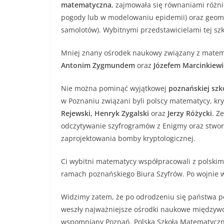
matematyczna
, zajmowała się równaniami różn
pogody lub w modelowaniu epidemii) oraz geomet
samolotów). Wybitnymi przedstawicielami tej szk
Mniej znany ośrodek naukowy związany z matema
Antonim Zygmundem
oraz
Józefem Marcinkiewi
Nie można pominąć wyjątkowej
poznańskiej sz
w Poznaniu związani byli polscy matematycy, kry
Rejewski, Henryk Zygalski
oraz
Jerzy Różycki
. Z
odczytywanie szyfrogramów z Enigmy oraz stworzy
zaprojektowania bomby kryptologicznej.
Ci wybitni matematycy współpracowali z polski
ramach poznańskiego Biura Szyfrów. Po wojnie w
Widzimy zatem, że po odrodzeniu się państwa po
weszły najważniejsze ośrodki naukowe międzywoj
wspomniany Poznań. Polska Szkoła Matematyczn