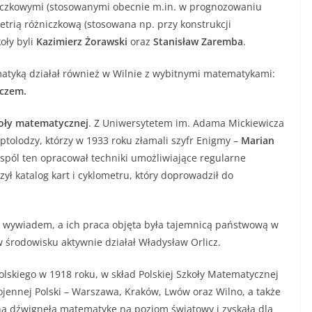
iczkowymi (stosowanymi obecnie m.in. w prognozowaniu
rią różniczkową (stosowana np. przy konstrukcji
oły byli
Kazimierz Żorawski
oraz
Stanisław Zaremba
.
tyką działał również w Wilnie z wybitnymi matematykami:
czem.
koły matematycznej
. Z Uniwersytetem im. Adama Mickiewicza
ptolodzy, którzy w 1933 roku złamali szyfr Enigmy –
Marian
espól ten opracował techniki umożliwiające regularne
ł katalog kart i cyklometru, który doprowadził do
m wywiadem, a ich praca objęta była tajemnicą państwową w
 środowisku aktywnie działał Władysław Orlicz.
lskiego w 1918 roku, w skład Polskiej Szkoły Matematycznej
ennej Polski – Warszawa, Kraków, Lwów oraz Wilno, a także
a dźwignęła matematykę na poziom światowy i zyskała dla