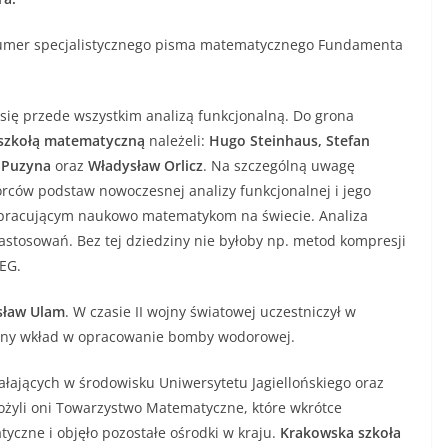
numer specjalistycznego pisma matematycznego Fundamenta
ię przede wszystkim analizą funkcjonalną. Do grona
szkołą matematyczną
należeli:
Hugo Steinhaus, Stefan
 Puzyna
oraz
Władysław Orlicz
. Na szczególną uwagę
wórców podstaw nowoczesnej analizy funkcjonalnej i jego
m pracującym naukowo matematykom na świecie. Analiza
astosowań. Bez tej dziedziny nie byłoby np. metod kompresji
PEG.
sław Ulam
. W czasie II wojny światowej uczestniczył w
zny wkład w opracowanie bomby wodorowej.
ałających w środowisku Uniwersytetu Jagiellońskiego oraz
ożyli oni Towarzystwo Matematyczne, które wkrótce
yczne i objęło pozostałe ośrodki w kraju.
Krakowska szkoła