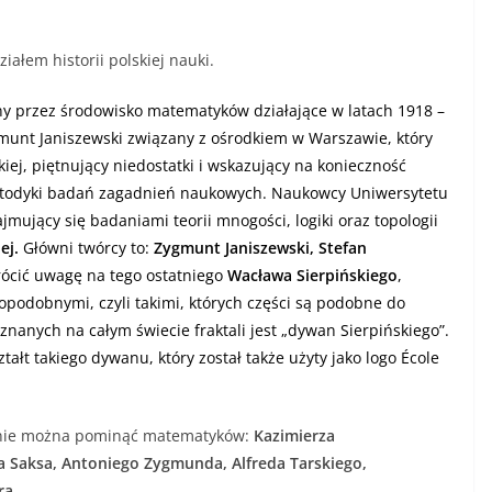
ałem historii polskiej nauki.
y przez środowisko matematyków działające w latach 1918 –
unt Janiszewski związany z ośrodkiem w Warszawie, który
iej, piętnujący niedostatki i wskazujący na konieczność
metodyki badań zagadnień naukowych. Naukowcy Uniwersytetu
mujący się badaniami teorii mnogości, logiki oraz topologii
ej.
Główni twórcy to:
Zygmunt Janiszewski, Stefan
rócić uwagę na tego ostatniego
Wacława Sierpińskiego
,
opodobnymi, czyli takimi, których części są podobne do
znanych na całym świecie fraktali jest „dywan Sierpińskiego”.
ałt takiego dywanu, który został także użyty jako logo École
 nie można pominąć matematyków:
Kazimierza
a Saksa, Antoniego Zygmunda, Alfreda Tarskiego,
ra.