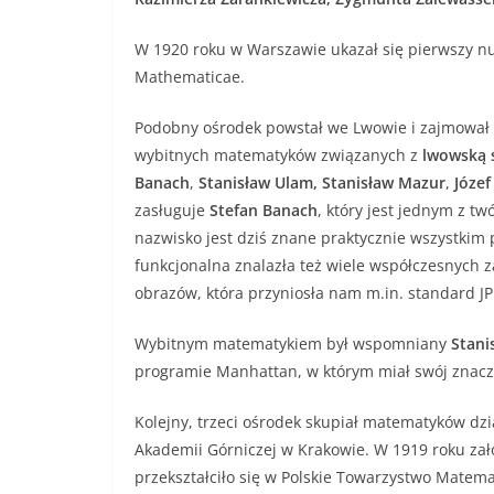
W 1920 roku w Warszawie ukazał się pierwszy 
Mathematicae.
Podobny ośrodek powstał we Lwowie i zajmował s
wybitnych matematyków związanych z
lwowską 
Banach
,
Stanisław Ulam, Stanisław Mazur
,
Józef
zasługuje
Stefan Banach
, który jest jednym z t
nazwisko jest dziś znane praktycznie wszystki
funkcjonalna znalazła też wiele współczesnych z
obrazów, która przyniosła nam m.in. standard J
Wybitnym matematykiem był wspomniany
Stani
programie Manhattan, w którym miał swój znac
Kolejny, trzeci ośrodek skupiał matematyków dzi
Akademii Górniczej w Krakowie. W 1919 roku zał
przekształciło się w Polskie Towarzystwo Matemat