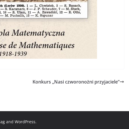
Konkurs „Nasi czworonożni przyjaciele”
Mag
and
WordPress
.