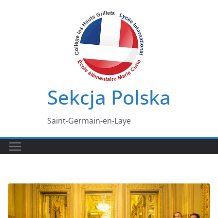
Przejdź
do
treści
Sekcja Polska
Saint-Germain-en-Laye