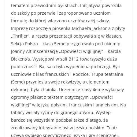
tematem przewodnim był strach. Inicjatywa powróciła
do szkoły po przerwie i zaproponowano uczniom
formulę do której włączono uczniów całej szkoły.
Imprezę rozpoczęła piosenka Michael’a Jackson’a z płyty
„Thriller”, a reszta prezentacji odbywała się w klasach.
Sekcja Polska – klasa 5eme przygotowała pod okiem p.
Joanny Alt inscenizację „Opowieści wigilijnej” – Karola
Dickens’a. Występowi w sali B112 towarzyszyła duża
publiczność! Ba, sala była wypełniona po brzegi. Byli
uczniowie z klas francuskich i Rodzice. Trupa teatralna
(5eme) przyniosła swoje rekwizyty, a elementem
dekoracji była choinka. Uczennice klasy 4eme wykonały
ogromny plakat z tekstem dotyczącym „Opowieści
wigilijnej” w języku polskim, francuskim i angielskim. Na
tablicy wisiały ryciny do granego utworu. Występ
bardzo się wszystkim podobał także dlatego, że
zrealizowany integralnie był w języku polskim. Teatr
używa swojego specyficznego języka i gry scenicznej,