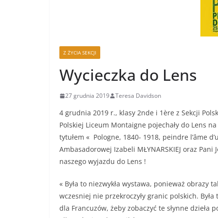
Z ŻYCIA SEKCJI
Wycieczka do Lens
27 grudnia 2019
Teresa Davidson
4 grudnia 2019 r., klasy 2nde i 1ère z Sekcji Po
Polskiej Liceum Montaigne pojechały do Lens na
tytułem « Pologne, 1840- 1918, peindre l’âme d
Ambasadorowej Izabeli MŁYNARSKIEJ oraz Pani Jo
naszego wyjazdu do Lens !
« Była to niezwykła wystawa, ponieważ obrazy tak
wczesniej nie przekroczyły granic polskich. Była 
dla Francuzów, żeby zobaczyć te słynne dzieła po