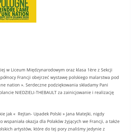
lskiej w Liceum Międzynarodowym oraz klasa 1ère z Sekcji
 północy Francji obejrzeć wystawę polskiego malarstwa pod
’une nation ». Serdeczne podziękowania składamy Pani
lancie NIEDZIELI-THEBAULT za zainicjowanie i realizację
ie jak « Rejtan- Upadek Polski » Jana Matejki, nigdy
to wspaniała okazja dla Polaków żyjących we Francji, a także
lskich artystów, które do tej pory znaliśmy jedynie z