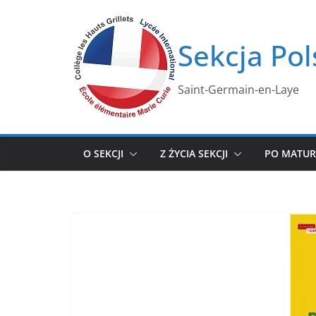
Przejdź
do
Sekcja Pol
treści
Saint-Germain-en-Laye
O SEKCJI
Z ŻYCIA SEKCJI
PO MATUR