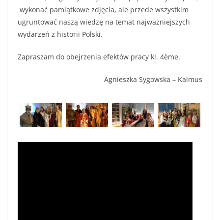
wykonać pamiątkowe zdjęcia, ale przede wszystkim
ugruntować naszą wiedzę na temat najważniejszych
wydarzeń z historii Polski.
Zapraszam do obejrzenia efektów pracy kl. 4ème.
Agnieszka Sygowska – Kalmus